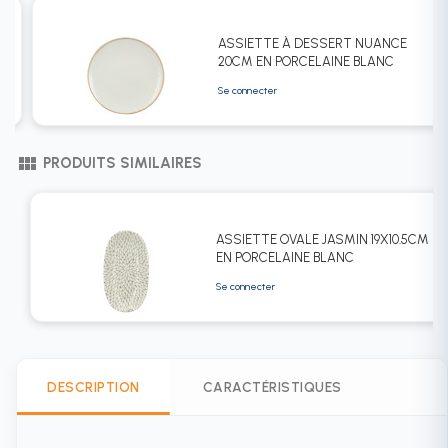
N
ASSIETTE À DESSERT NUANCE
20CM EN PORCELAINE BLANC
Se connecter
view_module
PRODUITS SIMILAIRES
ASSIETTE OVALE JASMIN 19X10.5CM
EN PORCELAINE BLANC
Se connecter
DESCRIPTION
CARACTÉRISTIQUES