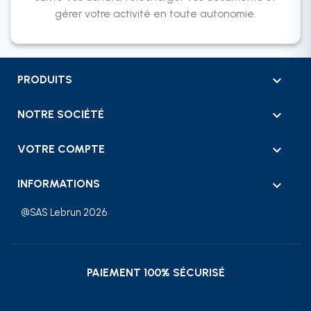
gérer votre activité en toute autonomie.

PRODUITS

NOTRE SOCIÉTÉ

VOTRE COMPTE
keyboard_arrow_down
INFORMATIONS
@SAS Lebrun 2026
PAIEMENT 100% SÉCURISÉ