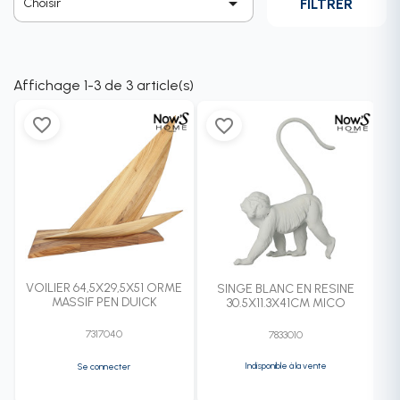

FILTRER
Choisir
Affichage 1-3 de 3 article(s)
favorite_border
favorite_border
VOILIER 64,5X29,5X51 ORME
SINGE BLANC EN RESINE
MASSIF PEN DUICK
30.5X11.3X41CM MICO
7317040
7833010
Indisponible à la vente
Se connecter