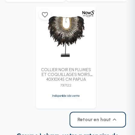
favorite_border
COLLIER NOIR EN PLUMES
ET COQUILLAGES NOIRS
40X10X45 CM PAPUA
7317122
Indisponible à la vente

Retour en haut