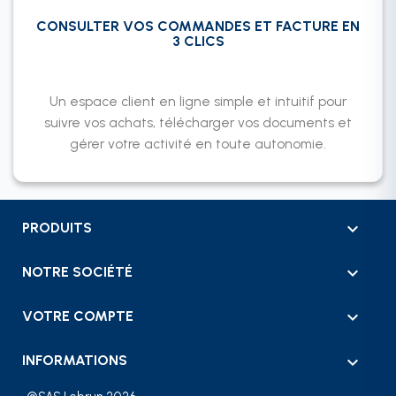
CONSULTER VOS COMMANDES ET FACTURE EN
3 CLICS
Un espace client en ligne simple et intuitif pour
suivre vos achats, télécharger vos documents et
gérer votre activité en toute autonomie.

PRODUITS

NOTRE SOCIÉTÉ

VOTRE COMPTE
keyboard_arrow_down
INFORMATIONS