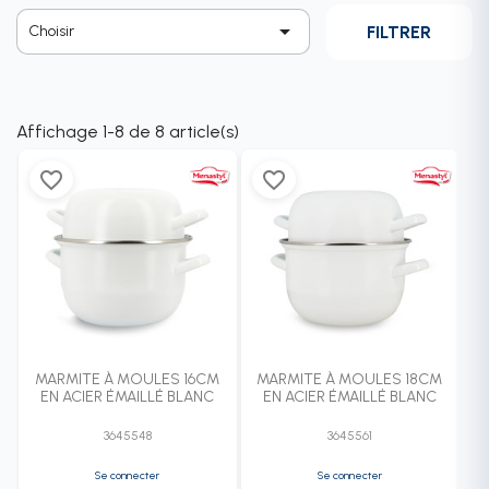

FILTRER
Choisir
Affichage 1-8 de 8 article(s)
favorite_border
favorite_border
MARMITE À MOULES 16CM
MARMITE À MOULES 18CM
EN ACIER ÉMAILLÉ BLANC
EN ACIER ÉMAILLÉ BLANC
3645548
3645561
Se connecter
Se connecter