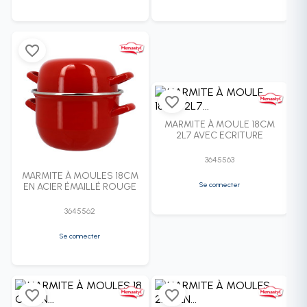
favorite_border
favorite_border
MARMITE À MOULE 18CM
2L7 AVEC ECRITURE
3645563
MARMITE À MOULES 18CM
Se connecter
EN ACIER ÉMAILLÉ ROUGE
3645562
Se connecter
favorite_border
favorite_border