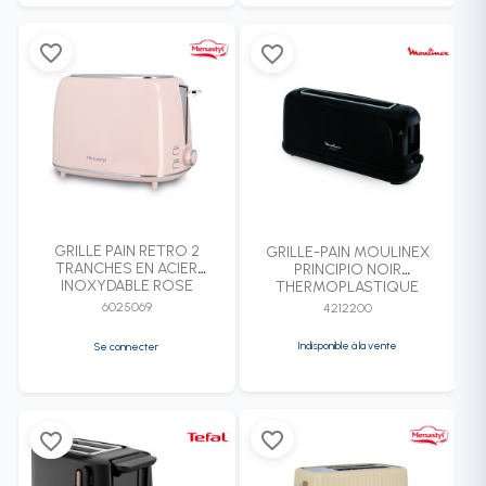
favorite_border
favorite_border
GRILLE PAIN RETRO 2
GRILLE-PAIN MOULINEX
TRANCHES EN ACIER
PRINCIPIO NOIR
INOXYDABLE ROSE
THERMOPLASTIQUE
6025069
4212200
Indisponible à la vente
Se connecter
favorite_border
favorite_border