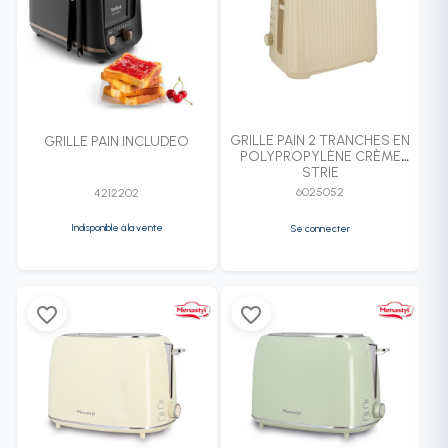
GRILLE PAIN 2 TRANCHES EN
GRILLE PAIN INCLUDEO
POLYPROPYLÈNE CRÈME
STRIE
6025052
4212202
Indisponible à la vente
Se connecter
favorite_border
favorite_border