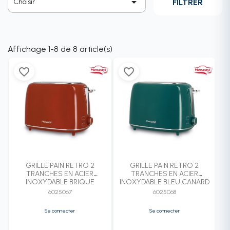

FILTRER
Choisir
Affichage 1-8 de 8 article(s)
favorite_border
favorite_border
GRILLE PAIN RETRO 2
GRILLE PAIN RETRO 2
TRANCHES EN ACIER
TRANCHES EN ACIER
INOXYDABLE BRIQUE
INOXYDABLE BLEU CANARD
6025067
6025068
Se connecter
Se connecter