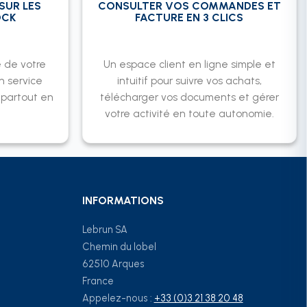
SUR LES
CONSULTER VOS COMMANDES ET
OCK
FACTURE EN 3 CLICS
é de votre
Un espace client en ligne simple et
n service
intuitif pour suivre vos achats,
, partout en
télécharger vos documents et gérer
votre activité en toute autonomie.
INFORMATIONS
Lebrun SA
Chemin du lobel
62510 Arques
France
Appelez-nous :
+33 (0)3 21 38 20 48