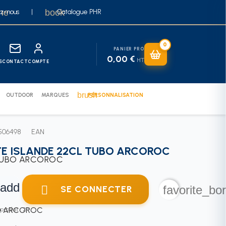
ine
book
z-nous
|
Catalogue PHR
0
PANIER PRO
0,00 €
HT
S
CONTACT
COMPTE
brush
OUTDOOR
MARQUES
PERSONNALISATION
506498
EAN
E ISLANDE 22CL TUBO ARCOROC
add

favorite_bo
SE CONNECTER
roduit : 24.