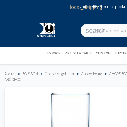
local_shipping
Livraison 48/72h sur les produi
search
BOISSON
ART DE LA TABLE
CUISSON
ELECT
Accueil
BOISSON
Chope et gobelet
Chope haute
CHOPE FO
ARCOROC