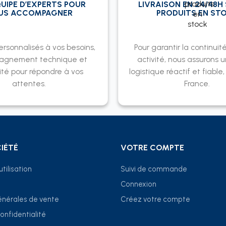
UIPE D’EXPERTS POUR
LIVRAISON EN 24/48H 
US ACCOMPAGNER
PRODUITS EN ST
ersonnalisés à vos besoins,
Pour garantir la continuit
agnement technique et
activité, nous assurons u
ité pour répondre à vos
logistique réactif et fiable
attentes.
France.
IÉTÉ
VOTRE COMPTE
tilisation
Suivi de commande
Connexion
énérales de vente
Créez votre compte
confidentialité