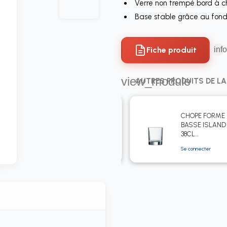
Verre non trempé bord à 
Base stable grâce au fond
Fiche produit
info
view_module
AUTRES PRODUITS DE L
CHOPE FORME
CHOPE FORME
HAUTE
BASSE ISLAND
ISLANDE 36CL
38CL
ARCOROC
Se connecter
Se connecter