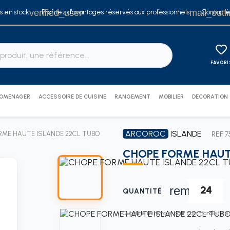
verified_user
mail_outl
ts en stock
Profitez d'avantages réservés aux professionnels
Contacte
FAVORI
ROMENAGER
ACCESSOIRE DE CUISINE
RANGEMENT
MOBILIER
DECORATION
ARCOROC
ISLANDE
RME HAUTE ISLANDE 22CL TUBO
REF 7
CHOPE FORME HAUT
remove
QUANTITÉ
Quantité minimale pour commander ce p