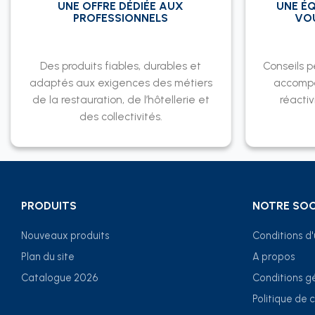
UNE OFFRE DÉDIÉE AUX
UNE ÉQ
PROFESSIONNELS
VO
Des produits fiables, durables et
Conseils p
adaptés aux exigences des métiers
accomp
de la restauration, de l’hôtellerie et
réactiv
des collectivités.
PRODUITS
NOTRE SOC
Nouveaux produits
Conditions d'u
Plan du site
A propos
Catalogue 2026
Conditions g
Politique de 